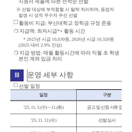
지원서 제출에 따른 선착순 선발
※
선발 대상에 부적합할 시 탈락 처리하며
,
동점자
발생 시 성적 우수자 우선 선발
활동비 지급
:
부산대학교 장학금 규정 준용
❍
지급액
:
최저시급
*×
활동 시간
* 2025
년 시급
10,030
원
, 2026
년 시급
10,320
원
(2025
대비
2.9%
인상
)
❍
지급 방법
:
매월 활동시간에 따라 익월 초 학생
본인 계좌 입금 처리
운영 세부 사항
Ⅲ
선발 일정
일정
구분
’25. 11. 5.(
수
) ~ 11.(
화
)
공고 및 신청 서류 접수
’25. 11. 12.(
수
)
선발 심사