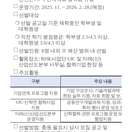
운영기간
: 2025. 11. ~ 2026. 2. 28.(
예정
)
선발대상
❍
선발 공고일 기준 재학중인 학부생 및
대학원생
❍
직전 학기 평점평균
:
학부생
2.5/4.5
이상
,
대학원생
3.0/4.5
이상
선발인원
: 8
명 내외
※
예산 범위 내 선발
활동장소
: RISE
사업단
UIC
및 미래
(
신
)
산업선도본부 사무실
,
협력기업 현장 등
주요활동
구분
주요 내용
기업 수요조사
,
기술개발과제 실적 
기업연계 프로그램 지원
현장 실무 지원
,
자료 취합 및 보고서 
UIC·
산학연 협력사업
공동연구개발과제 지원
,
성과자료 
지원
회의
·
행사 운영 보조 등
미래
(
신
)
산업선도본부
산학협력 관련 프로그램 운영 보조
,
운영지원
행정지원
선발방법
:
충원 필요시 상시 모집 공고 및