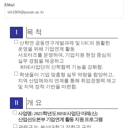
EMail
shr1804@pusan.ac.kr
목 적
Ⅰ
산학연 공동연구개발과제 및
UIC
의 원활한
운영을 위해 기업연계 활동
서포터
즈를
운영하여
,
기업지원 현장 중심의
실무 경험을 제공하고
RISE
사업단의
산학협력 기능을 강화함
.
학생들이 기업 맞춤형 실무 역량을 함양하고
,
지역 산업체와의 연계를 통해
취업경쟁력 제고
및 지역 정착 기반을 마련함
.
개 요
Ⅱ
사업명
: 2025
학년도
RISE
사업단 미래
(
신
)
산업선도본부 기업연계 활동 지원 프로그램
관련근거
:
부산대학교 장학금 규정