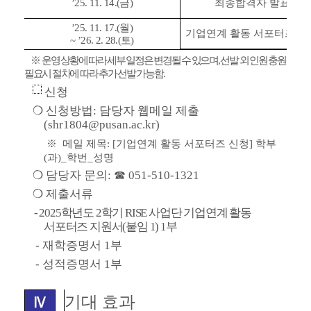
’25. 11. 14.(
금
)
최종합격자 발표
’25. 11. 17.(
월
)
기업연계 활동 서포터즈 실
~ ’26. 2. 28.(
토
)
※
운영 상황에 따라 세부 일정은 변경될 수 있으며
,
선발 외 인원 충원
필요시 절차에 따라 추가 선발 가능함
.
신청
❍
신청방법
:
담당자 웹메일 제출
(shr1804@pusan.ac.kr)
※
메일 제목
: [
기업연계 활동 서포터즈 신청
]
학부
(
과
)_
학번
_
성명
❍ 담당자 문의: ☎ 051-510-1321
❍
제출서류
- 2025
학년도
2
학기
RISE
사업단 기업연계 활동
서포터즈 지원서
(
붙임
1) 1
부
-
재학증명서
1
부
-
성적증명서
1
부
기대 효과
Ⅳ