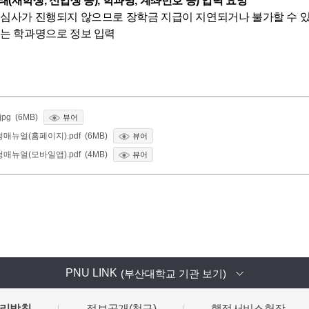
(재학생, 신입생 등), 학과명, 계좌번호 등) 입력 요망
 심사가 진행되지 않으므로 장학금 지급이 지연되거나 불가할 수 
되는 학과명으로 정보 입력
g (6MB)
뷰어
매뉴얼(홈페이지).pdf (6MB)
뷰어
매뉴얼(모바일앱).pdf (4MB)
뷰어
PNU LINK
(부산대학교 기관 보기)
리방침
정보공개(청구)
행정서비스헌장