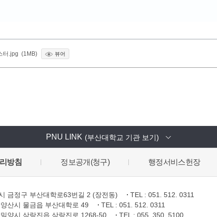
.jpg (1MB)
뷰어
PNU LINK
(부산대학교 기관 보기)
리방침
정보공개(청구)
행정서비스헌장
 금정구 부산대학로63번길 2 (장전동)
TEL : 051. 512. 0311
양산시 물금읍 부산대학로 49
TEL : 051. 512. 0311
밀양시 삼랑진읍 삼랑진로 1268-50
TEL : 055. 350. 5100