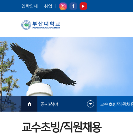
입학안내
취업
공지/참여
교수초빙/직원채
교수초빙/직원채용