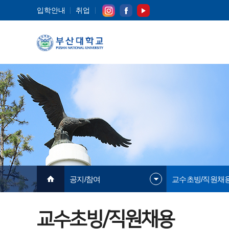
입학안내
취업
공지/참여
교수초빙/직원채
교수초빙/직원채용