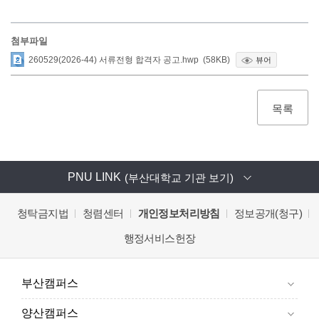
첨부파일
260529(2026-44) 서류전형 합격자 공고.hwp (58KB)
뷰어
목록
PNU LINK
(부산대학교 기관 보기)
청탁금지법
청렴센터
개인정보처리방침
정보공개(청구)
행정서비스헌장
부산캠퍼스
양산캠퍼스