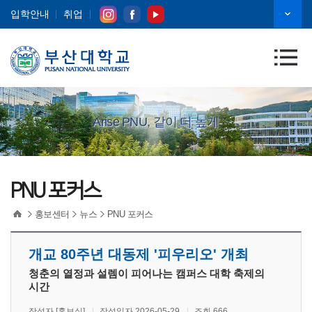
입학안내
취업
Arise PNU, 같이 더 높게
PNU 포커스
홍보센터
뉴스
PNU 포커스
개교 80주년 대동제 '피우리오' 개최
청춘의 열정과 설렘이 피어나는 캠퍼스 대학 축제의
시간
작성자 [홍보실]
작성일자 2026-05-29
조회 666