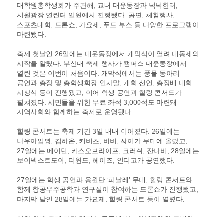
대학원총학생회가 주관해, 교내 대운동장과 넉넉한터,
시월광장 열린터 일원에서 진행됐다. 공연, 체험행사,
스포츠대회, 드론쇼, 가요제, 푸드 부스 등 다양한 프로그램이
마련됐다.
축제 첫날인 26일에는 대운동장에서 개막식이 열려 대동제의
시작을 알렸다. 부산대 축제 행사가 캠퍼스 대운동장에서
열린 것은 이번이 처음이다. 개막식에서는 풍물 동아리
공연과 총장 및 총학생회장 인사말, 개회 선언, 총장배 대회
시상식 등이 진행됐고, 이어 학생 공연과 힐링 콘서트가
펼쳐졌다. 시민들을 위한 무료 좌석 3,000석도 마련돼
지역사회와 함께하는 축제로 운영됐다.
힐링 콘서트는 축제 기간 3일 내내 이어졌다. 26일에는
나우아임영, 김하온, 키비츠, 비비, 싸이가 무대에 올랐고,
27일에는 메이딘, 키스오브라이프, 크러쉬, 잔나비, 28일에는
보이넥스트도어, 더윈드, 헤이즈, 인디고가 공연했다.
27일에는 학생 공연과 응원단 ‘피날레’ 무대, 힐링 콘서트와
함께 항공우주공학과 연구실이 참여하는 드론쇼가 진행됐고,
마지막 날인 28일에는 가요제, 힐링 콘서트 등이 열렸다.