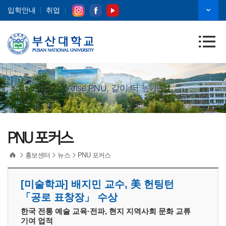
입학안내
취업
Arise PNU, 같이 더 높게
PNU 포커스
홍보센터
뉴스
PNU 포커스
[미술학과] 배지민 교수, 美 헌팅턴
「공로 표창장」 수상
한국 전통 예술 교육·전파, 현지 지역사회 문화 교류
기여 업적