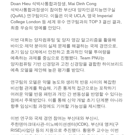
Doan Hieu 석박사통합과정생, Mai Dinh Cong
석박사통합과정생이 참여한 부산대 양자인공지능연구실
(QuAIL) 연구팀이다. 이들은 미국 UCLA, 영국 Imperial
College London 등 세계 유수 연구팀과의 TOP 3 결선 결과,
최종 우승의 영예를 안았다.
이번 대회는 양자컴퓨팅 및 양자 영감 알고리즘을 활용해
바이오·제약 분야의 실제 문제를 해결하는 국제 경연으로,
초기 임상 단계에서 안전하고 효과적인 약물 투여량을
예측하는 과제를 중심으로 진행됐다. Team PNU는
양자컴퓨팅 기반 신경망과 고전 신경망을 결합한 하이브리드
예측 모델을 제안해 높은 평가를 받았다.
연구팀의 모델은 약물 농도와 생리적 반응 사이의 복잡한
비선형 관계를 학습해, 기존 통계적 접근으로는 포착하기
어려운 약물 반응 패턴과 개인 간 변동성을 반영할 수 있다는
점에서 주목받았다. 이를 통해 신약 개발 초기 단계뿐 아니라
향후 임상시험 과정에도 기여할 가능성을 제시했다.
이번 연구와 국제 경연 참여는 부산대와 부산시,
주한덴마크대사관-이노베이션센터(ICDK), 부산대 앵커(구
RISE)사업단 등의 지원으로 추진됐다. 황원주 교수는 이번