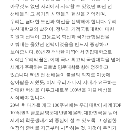
아무것도 없던 자리에서 시작할 수 있었던
80
년 전
선배들의 그 용기와 시민들의 헌신을 기억하며
,
우리는 담대한 도전과 혁신을 선택해야 합니다
.
우리
부산대학교의 발전이
,
정부의 거점국립대학에 대한
지원과 선택이
,
고등교육 혁신과 국가균형발전을
이뤄내는 옳았던 선택이었음을 반드시 증명하고
보여줍시다
. 8
0
년 전 척박한 이 땅에서 민립대학으로
시작된 우리의 꿈은
,
이제 국내 최고의 국립대학을 넘어
세계가 주목하는 글로벌 명문대학을 향해 정진하고
있습니다
.
80
년 전 선배들이 불굴의 의지로 이곳에
상아탑을 세웠듯
,
이제 우리가 다시 시대가 요구하는
담대한 혁신을 이루고새로운
100
년을 이끌 비상을
시작해야 합니다
.
20
년 후 다가올 개교
100
주년에는
우리 대학이 세계
TOP
100
위권의 글로벌 명문대 반열에 올라
,
대한민국을 넘어
세계의 학문생태계의 중심에 설 수 있도록 그 장엄한
여정의 준비를 지금부터 시작하는 것
,
이것이 우리가