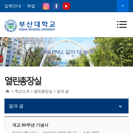
입학안내
취업
Arise PNU, 같이 더 높게
열린총장실
학교소개
열린총장실
말과 글
말과 글
개교 80주년 기념사