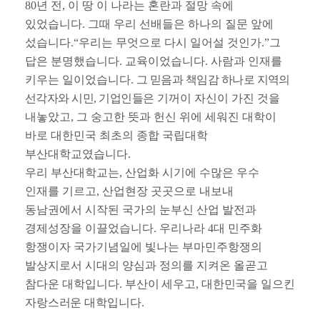
80
년 전
,
이 땅 이 나라는 혼란과 절망 속에
있었습니다
.
그때 우리 선배들은 하나의 질문 앞에
섰습니다
.“
우리는 무엇으로 다시 일어설 것인가
.”
그
답은 분명했습니다
.
교육이었습니다
.
사람과 인재를
키우는 일이었습니다
.
그 믿음과 책임감 하나로 지역의
선각자와 시민
,
기업인들은
기꺼이 자신이 가진 것을
내놓았고
,
그 숭고한 뜻과 헌신 위에 세워진 대학이
바로 대한민국 최초의 종합 국립대학
부산대학교였습니다
.
우리 부산대학교는
,
산업화 시기에 수많은 우수
인재를 기르고
,
산업현장 곳곳으로 내보내
동남권에서 시작된 국가의 눈부신 산업 발전과
경제성장을 이끌었습니다
.
우리나라
4
대 민주화
항쟁이자 국가기념일에 빛나는 부마민주항쟁의
발상지로서 시대의 양심과 정의를 지켜온 올곧고
참다운 대학입니다
.
부산이 세우고
,
대한민국을 일으킨
자랑스러운 대학입니다
.