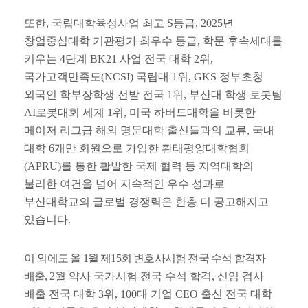
또한
,
국립대학육성사업 최고
S
등급
, 2025
년
창업중심대학 기관평가 최우수 등급
,
학문 후속세대를
키우는
4
단계
BK21
사업 전국 대학
2
위
,
국가고객만족도
(NCSI)
국립대
1
위
, GKS
정부초청
외국인 학부장학생 선발 전국
1
위
,
부산대 학생 로봇팀
AI
로봇대회 세계
1
위
,
미국 하버드대학을 비롯한
메이저 리그급 해외 명문대학 출신들과의 교류
,
국내
대학
6
개만 회원으로 가입한 환태평양대학협회
(APRU)
를 통한 활발한 국제 협력 등 지역대학의
불리한 여건을 넘어 지속적인 우수 성과로
부산대학교의 글로벌 경쟁력은 한층 더 공고해지고
있습니다
.
이 외에도 올
1
월 제
15
회 변호사시험 전국 수석 합격자
배출
,
2
월 약사 국가시험 전국 수석 합격
,
신임 검사
배출 전국 대학
3
위
, 100
대 기업
CEO
출신 전국 대학