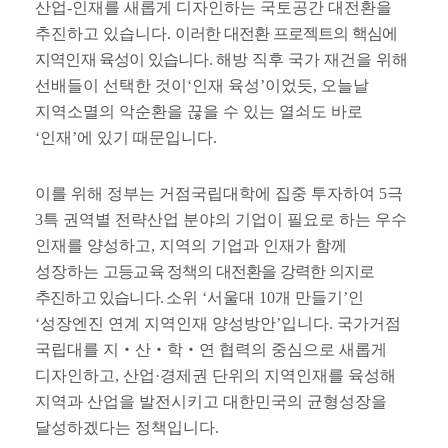
산업
-
인재를 새롭게 디자인하는 국토공간 대전환을
추진하고 있습니다
.
이러한 대전환 프로젝트의 핵심에
지역인재 육성이 있습니다
.
해방 직후 국가 재건을 위해
선배들이 선택한 것이
‘
인재 육성
’
이었듯
,
오늘날
지역소멸의 악순환을 끊을 수 있는 열쇠도 바로
‘
인재
’
에 있기 때문입니다
.
이를 위해 정부는 거점국립대학에 집중 투자하여
5
극
3
특 권역별 전략산업 분야의 기업이 필요로 하는 우수
인재를 양성하고
,
지역의 기업과 인재가 함께
성장하는
고등교육 정책의 대전환을 강력한 의지로
추진하고 있습니다
.
소위
‘
서울대
10
개 만들기
’
인
‘
성장엔진 연계 지역인재 양성방안
’
입니다
.
국가거점
국립대를 지
‧
산
‧
학
‧
연 협력의 중심으로 새롭게
디자인하고
,
산업
·
경제권 단위의 지역인재를 육성해
지역과 산업을 발전시키고 대한민국의 균형성장을
달성하겠다는 정책입니다
.