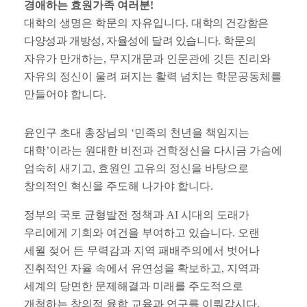
경애하는 효원가족 여러분
!
대학의 생명은 학문의 자유입니다
.
대학의 건강함은
다양성과 개방성
,
자율성에 달려 있습니다
.
학문의
자유가 만개하는
,
무지개문과 인문관에 깃든 진리와
자유의 정신이 울려 퍼지는 활력 넘치는 학문공동체를
만들어야 합니다
.
윤인구 초대 총장님의
‘
민족의 천년을 책임지는
대학
’
이라는 원대한 비전과 건학정신을 다시금 가슴에
엄숙히 새기고
,
효원인 고유의 정신을 바탕으로
창의적인 혁신을 주도해 나가야 합니다
.
정부의 국토 균형발전 정책과
AI
시대의 도래가
우리에게 기회와 여건을 부여하고 있습니다
.
오랜
세월 젖어 든 무력감과 지역 패배주의에서 벗어나
진취적인 자율 속에서 유연성을 확보하고
,
지역과
세계의 당면한 문제해결과 미래를 주도적으로
개척하는 창의적 융합 교육과 연구를 이뤄갑시다
.