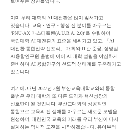
보여주는 장면들입니다
.
이미 우리 대학의
AI
대전환은 많이 앞서가고
있습니다
.
교육
‧
연구
‧
행정 전 분야를 아우르는
‘PNU-AX
마스터플랜
(A.U.R.A. 2.0)’
을 수립하여
국립대학
AI
대전환의 표준을 세워가고 있고
,
「
AI
대전환 통합전략 선포식
」
개최와
IT
관 준공
,
장영실
AI
융합연구원 출범에 이어
AI
대학 설립을 야심차게
준비하며
AI
융합연구의 선도적 생태계를 구축해가고
있습니다
.
여기에
,
내년
2027
년
3
월 부산교육대학교와의 통합
출범은 우리 대학의 또 다른 도약과 혁신성장의
신호탄이 될 것입니다
.
부산교대와의 성공적인
통합으로 교육의 전 생애를 아우르는 새로운 모델을
완성하며
,
대한민국 교육의 미래를 우리 부산이 다시
설계하는 역사적 도전을 시작하겠습니다
.
유아부터