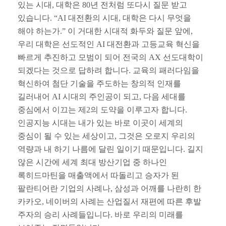
있는 시대
,
대학은
80
년 전처럼 또다시 질문 받고
있습니다
. “AI
대전환의 시대
,
대학은 다시 무엇을
해야 하는가
.”
이 거대한 시대적 화두와 질문 앞에
,
우리 대학은 선도적인
AI
대전환과 고등교육 혁신을
빠르게 추진하고 모범이 되어 전국의
AX
선도대학이
되겠다는 것으로 답하려 합니다
.
교육의 패러다임을
혁신하여 첨단 기술을 주도하는 창의적 인재를
길러내어
AI
시대의 주인공이 되고
,
다음 세대를
중심에서 이끄는 제
2
의 도약을 이루고자 합니다
.
인공지능 시대는 내가 있는 바로 이곳이 세계의
중심이 될 수 있는 세상이고
,
그것은 오로지 우리의
역량과 내 하기 나름에 달린 일이기 때문입니다
.
길지
않은 시간에 세계 최대 방산기업 중 하나인
록히드마틴을 매출액에서 따돌리고 승자가 된
팔란티어란 기업의 사례나
,
삼성과 어깨를 나란히 한
카카오
,
네이버의 사례는 산업질서 재편에 따른 후발
주자의 승리 사례들입니다
.
바로 우리의 미래를