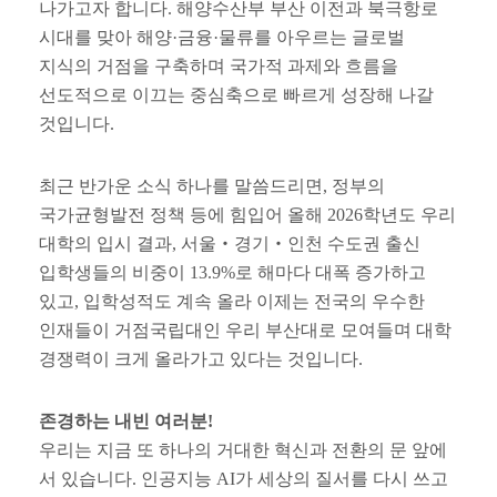
나가고자 합니다
.
해양수산부 부산 이전과 북극항로
시대를 맞아 해양
·
금융
·
물류를 아우르는 글로벌
지식의 거점을 구축하며 국가적 과제와 흐름을
선도적으로 이끄는 중심축으로 빠르게 성장해 나갈
것입니다
.
최근 반가운 소식 하나를 말씀드리면
,
정부의
국가균형발전 정책 등에 힘입어 올해
2026
학년도 우리
대학의 입시 결과
,
서울
‧
경기
‧
인천 수도권 출신
입학생들의 비중이
13.9%
로 해마다 대폭 증가하고
있고
,
입학성적도 계속 올라 이제는 전국의 우수한
인재들이 거점국립대인 우리 부산대로 모여들며 대학
경쟁력이 크게 올라가고 있다는 것입니다
.
존경하는 내빈 여러분
!
우리는 지금 또 하나의 거대한 혁신과 전환의 문 앞에
서 있습니다
.
인공지능
AI
가 세상의 질서를 다시 쓰고