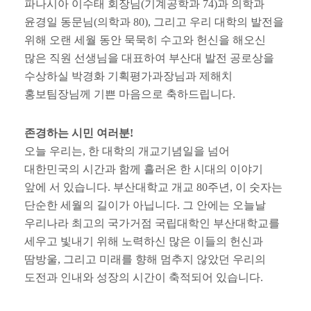
파나시아 이수태 회장님
(
기계공학과
74)
과 의학과
윤경일 동문님
(
의학과
80),
그리고 우리 대학의 발전을
위해 오랜 세월 동안 묵묵히 수고와 헌신을 해오신
많은 직원 선생님을 대표하여 부산대 발전 공로상을
수상하실 박경화 기획평가과장님과 제해치
홍보팀장님께 기쁜 마음으로 축하드립니다
.
존경하는 시민 여러분
!
오늘 우리는
,
한 대학의 개교기념일을 넘어
대한민국의 시간과 함께 흘러온 한 시대의 이야기
앞에 서 있습니다
.
부산대학교 개교
80
주년
,
이 숫자는
단순한 세월의 길이가 아닙니다
.
그 안에는 오늘날
우리나라 최고의 국가거점 국립대학인 부산대학교를
세우고 빛내기 위해 노력하신 많은 이들의 헌신과
땀방울
,
그리고 미래를 향해 멈추지 않았던 우리의
도전과 인내와 성장의 시간이 축적되어 있습니다
.