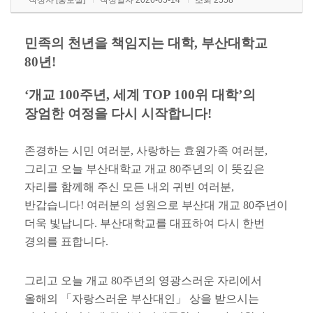
작성자
[홍보실]
작성일자 2026-05-14
조회 2558
민족의 천년을 책임지는 대학
,
부산대학교
80
년
!
‘
개교
100
주년
,
세계
TOP 100
위 대학
’
의
장엄한 여정을 다시 시작합니다
!
존경하는 시민 여러분
,
사랑하는 효원가족 여러분
,
그리고 오늘 부산대학교 개교
80
주년의 이 뜻깊은
자리를 함께해 주신 모든 내외 귀빈 여러분
,
반갑습니다
!
여러분의 성원으로 부산대 개교
80
주년이
더욱 빛납니다
.
부산대학교를 대표하여 다시 한번
경의를 표합니다
.
그리고 오늘 개교
80
주년의 영광스러운 자리에서
올해의
「
자랑스러운 부산대인
」
상을 받으시는