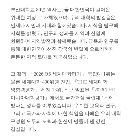
부산대학교
80
년 역사는
,
곧 대한민국이 걸어온
위대한 여정 그 자체였으며
,
우리 대학의 발걸음은
,
언제나 시민과 시대와 함께였습니다
.
지식을 탐구해
사회를 밝혔고
,
연구의 성과를 지역과 산업에
환원하며 지역발전과 함께했습니다
.
교육과 연구를
통해 대한민국이 선진 강국의 반열에 오르기까지
든든한 지적 토대를 제공하였습니다
.
그 결과
,
「
2026 QS
세계대학평가
」
국립대
1
위는
물론 세계대학
400
위권 진입
,
「
THE
세계대학
영향력평가
」
세계
13
위
,
최근 발표된
「
2026 THE
아시아대학평가
」
에서도 국가거점 국립대
1
위에
빛나는 성과를 이루었습니다
.
우수한 교육과 연구
,
그리고 국가와 사회에 대한 책임을 다해온 우리 대학
구성원 모두의 노력과 헌신이 만들어 낸 값진
결실입니다
.