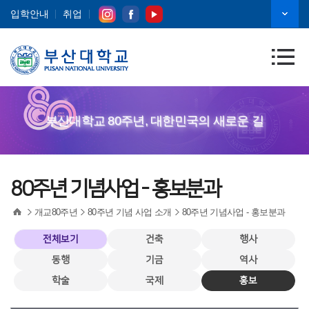
입학안내
취업
부산대학교 80주년, 대한민국의 새로운 길
80주년 기념사업 - 홍보분과
개교80주년
80주년 기념 사업 소개
80주년 기념사업 - 홍보분과
전체보기
건축
행사
동행
기금
역사
학술
국제
홍보