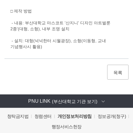
□ 제작 방법
- 내용: 부산대학교 마스코트 '산지니' 디자인 아트벌룬
2종'(대형, 소형), 내부 조명 설치
- 설치: 대형(넉넉한터 시월광장), 소형(이동형, 교내
기념행사시 활용)
목록
PNU LINK
(부산대학교 기관 보기)
청탁금지법
청렴센터
개인정보처리방침
정보공개(청구)
행정서비스헌장