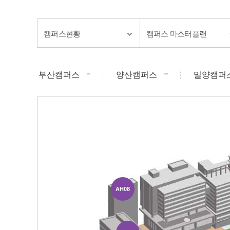
캠퍼스현황
캠퍼스 마스터플랜
부산캠퍼스
양산캠퍼스
밀양캠퍼
AH08