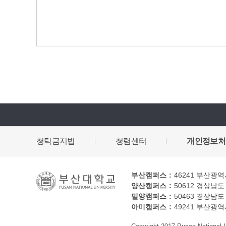
청탁금지법
청렴센터
개인정보처
부산캠퍼스
46241
부산광역시
양산캠퍼스
50612
경상남도 
밀양캠퍼스
50463
경상남도 
아미캠퍼스
49241
부산광역시 