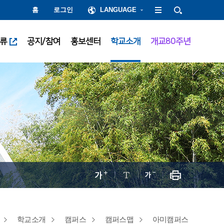
홈
로그인
LANGUAGE
류
공지/참여
홍보센터
학교소개
개교80주년
학교소개
캠퍼스
캠퍼스맵
아미캠퍼스