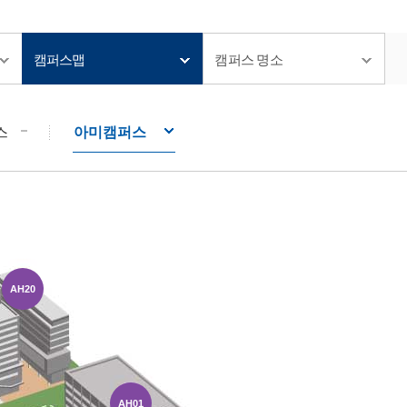
캠퍼스맵
캠퍼스 명소
스
아미캠퍼스
AH20
AH01