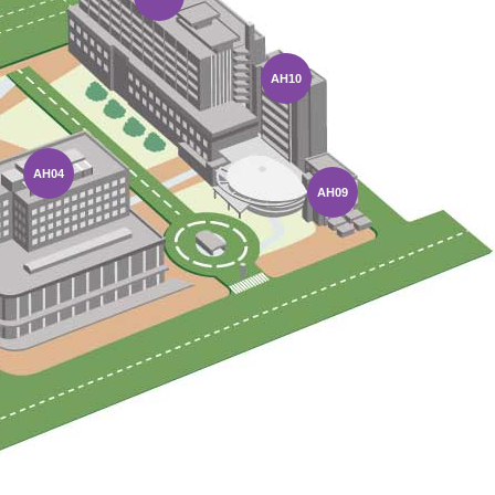
AH10
AH04
AH09