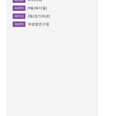
AH08
H동(복지동)
AH09
J동(장기려관)
AH10
의생명연구원
AH20