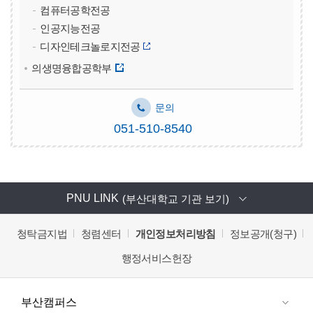
컴퓨터공학전공
인공지능전공
디자인테크놀로지전공
의생명융합공학부
문의
051-510-8540
PNU LINK
(부산대학교 기관 보기)
청탁금지법
청렴센터
개인정보처리방침
정보공개(청구)
행정서비스헌장
부산캠퍼스