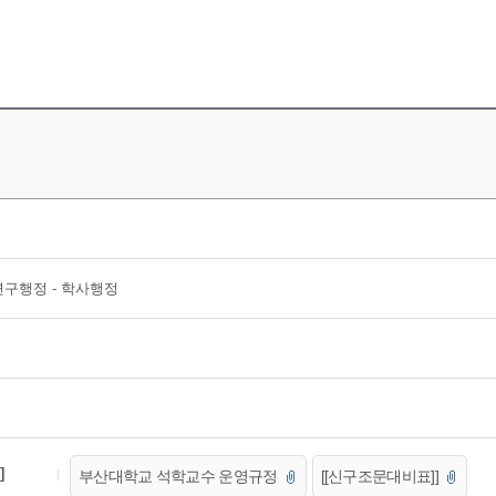
연구행정 - 학사행정
]
부산대학교 석학교수 운영규정
[[신구조문대비표]]