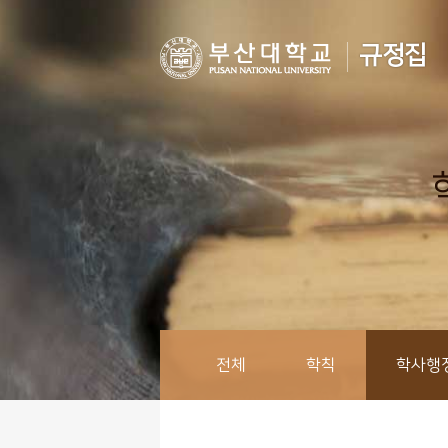
규정집
전체
학칙
학사행