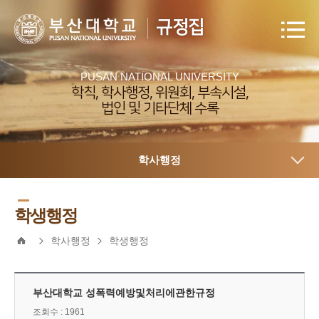
규정집
PUSAN NATIONAL UNIVERSITY
학칙, 학사행정, 위원회, 부속시설,
법인 및 기타단체 수록
학사행정
학생행정
학사행정
학생행정
부산대학교 성폭력예방및처리에관한규정
조회수 : 1961