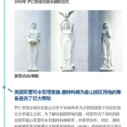
1953年 尹仁驹首任校长就职仪式
真理/自由/奉献
美国军需司令官理查德·惠特科姆为釜山校区用地的筹
备提供了巨大帮助
尹仁求首任校长在釜山大学于1946年作为大韩民国首个综合性国
立大学成立之初，为了解决校园用地问题，特意拜访了当时的联
合国军釜山军需司令官惠特科姆将军，并请求合作。对此，惠特
科姆将军承诺将通过大韩美军援助处（AFAK）提供价值25万美元