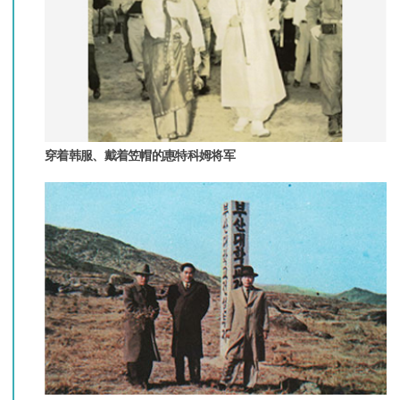
穿着韩服、戴着笠帽的惠特科姆将军