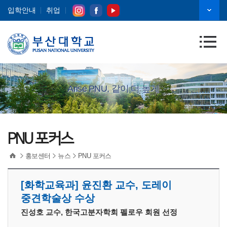
입학안내
취업
Arise PNU, 같이 더 높게
PNU 포커스
홍보센터
뉴스
PNU 포커스
[화학교육과] 윤진환 교수, 도레이
중견학술상 수상
진성호 교수, 한국고분자학회 펠로우 회원 선정