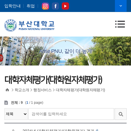
입학안내
취업
Arise PNU, 같이 더 높게
대학자체평가(대학원자체평가)
학교소개
행정서비스
대학자체평가(대학원자체평가)
전체 : 9
(
1
/ 1 page)
작
작
번
제
성
조
검
성
호
목
일
회
색
자
자